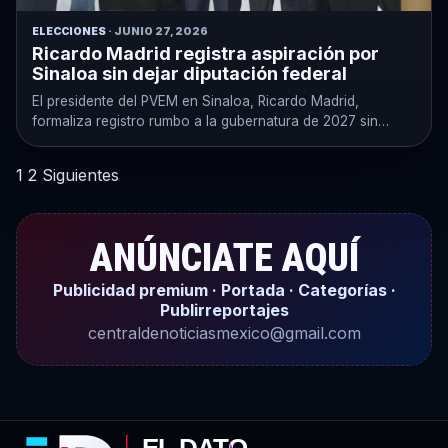
ELECCIONES
· JUNIO 27, 2026
Ricardo Madrid registra aspiración por
Sinaloa sin dejar diputación federal
El presidente del PVEM en Sinaloa, Ricardo Madrid,
formaliza registro rumbo a la gubernatura de 2027 sin
necesidad de licencia…
Paginación
1
2
Siguientes
de
entradas
ANÚNCIATE AQUÍ
Publicidad premium · Portada · Categorías ·
Publirreportajes
centraldenoticiasmexico@gmail.com
EL DATO