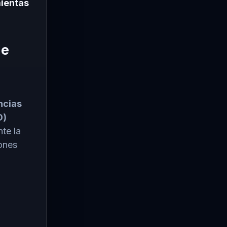
mientas
de
ncias
D)
nte la
iones