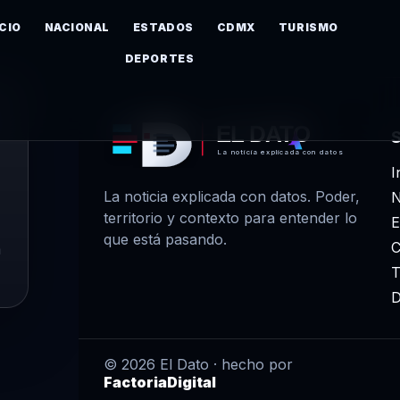
ICIO
NACIONAL
ESTADOS
CDMX
TURISMO
DEPORTES
EL DATO
La noticia explicada con datos
I
La noticia explicada con datos. Poder,
N
territorio y contexto para entender lo
E
que está pasando.
m
T
D
© 2026 El Dato · hecho por
FactoriaDigital