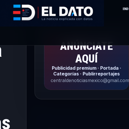
IN
a
ANÚNCIATE
AQUÍ
Publicidad premium · Portada ·
Categorías · Publirreportajes
:
centraldenoticiasmexico@gmail.co
as