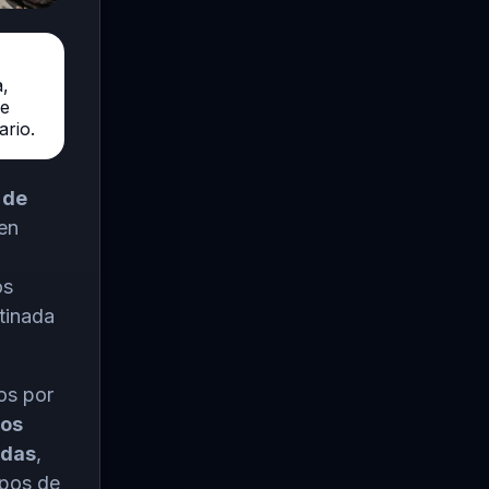
,
de
rio.
 de
en
os
stinada
os por
nos
adas
,
ipos de