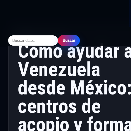
NACIONAL
· JUNIO 26, 2026
Buscar
Cómo ayudar 
Venezuela
desde México
centros de
acopio y form