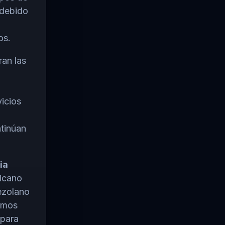
 debido
os.
an las
vicios
tinúan
ia
icano
nezolano
sumos
 para