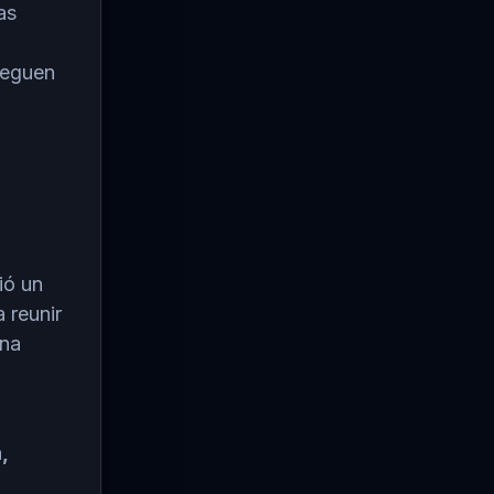
as
leguen
ió un
 reunir
ana
,