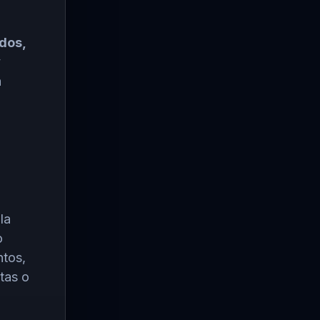
dos,
y
a
la
o
ntos,
stas o