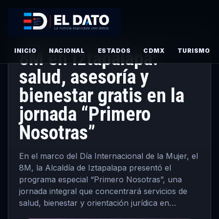
CDMX
·
PRINCIPAL
· MARZO 4, 2026
INICIO
8M en Iztapalapa:
NACIONAL
ESTADOS
CDMX
TURISMO
salud, asesoría y
bienestar gratis en la
jornada “Primero
Nosotras”
En el marco del Día Internacional de la Mujer, el
8M, la Alcaldía de Iztapalapa presentó el
programa especial “Primero Nosotras”, una
jornada integral que concentrará servicios de
salud, bienestar y orientación jurídica en…