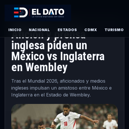
DEPORTES
·
PRINCIPAL
· JULIO 7, 2026
INICIO
Afición y prensa
NACIONAL
ESTADOS
CDMX
TURISMO
inglesa piden un
México vs Inglaterra
en Wembley
Tras el Mundial 2026, aficionados y medios
ingleses impulsan un amistoso entre México e
Inglaterra en el Estadio de Wembley.