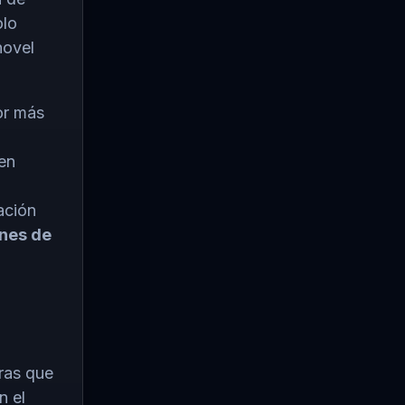
olo
novel
or más
ien
ación
ones de
tras que
n el