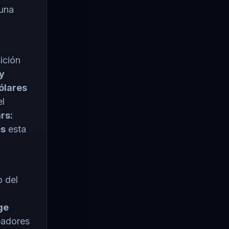
 una
ición
y
ólares
el
rs:
es
esta
 del
ge
eadores