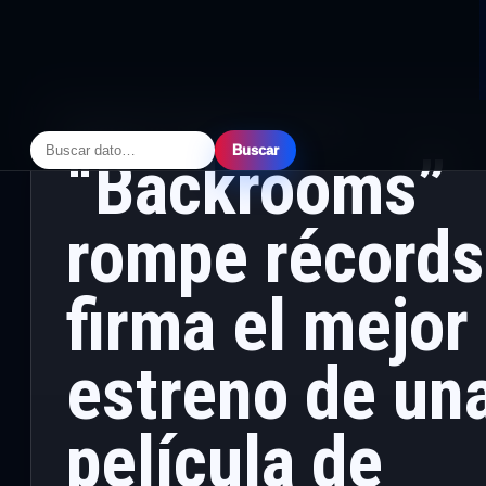
ESPECTACULOS
·
PRINCIPAL
· JUNIO 1, 2026
Buscar
“Backrooms”
rompe récords
firma el mejor
estreno de un
película de