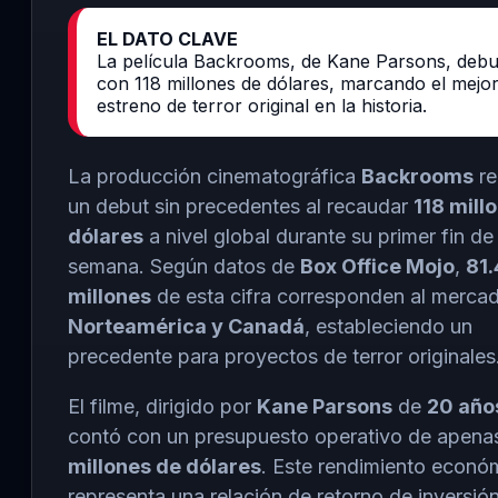
EL DATO CLAVE
La película Backrooms, de Kane Parsons, debu
con 118 millones de dólares, marcando el mejo
estreno de terror original en la historia.
La producción cinematográfica
Backrooms
re
un debut sin precedentes al recaudar
118 mill
dólares
a nivel global durante su primer fin de
semana. Según datos de
Box Office Mojo
,
81.
millones
de esta cifra corresponden al merca
Norteamérica y Canadá
, estableciendo un
precedente para proyectos de terror originales
El filme, dirigido por
Kane Parsons
de
20 año
contó con un presupuesto operativo de apen
millones de dólares
. Este rendimiento econó
representa una relación de retorno de inversió