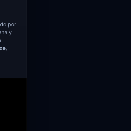
ado por
ana y
a
ze
,