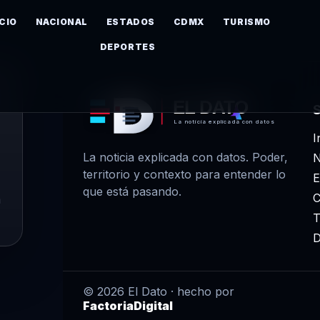
ICIO
NACIONAL
ESTADOS
CDMX
TURISMO
DEPORTES
EL DATO
La noticia explicada con datos
I
La noticia explicada con datos. Poder,
N
territorio y contexto para entender lo
E
que está pasando.
m
T
D
© 2026 El Dato · hecho por
FactoriaDigital