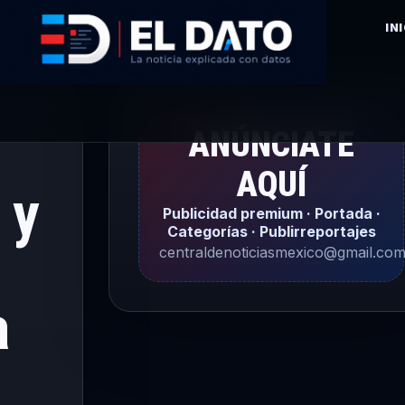
IN
ANÚNCIATE
AQUÍ
 y
Publicidad premium · Portada ·
Categorías · Publirreportajes
centraldenoticiasmexico@gmail.co
a