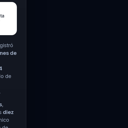
ta
r
gistró
ones de
4
do de
.
s
,
as
diez
mico
n de