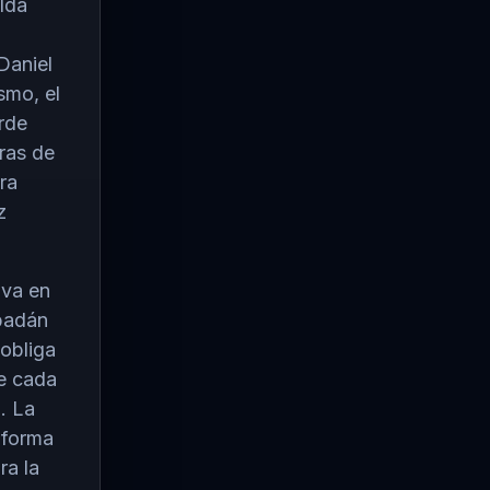
elda
Daniel
smo, el
rde
ras de
ra
z
iva en
abadán
 obliga
de cada
. La
 forma
ra la