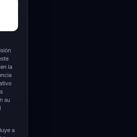
isión
este
en la
encia
ativo
is
n su
l
luye a