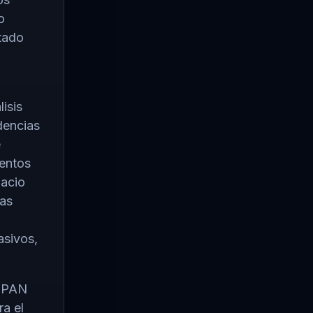
o
stado
lisis
dencias
e
ientos
lacio
las
asivos,
l PAN
ra el