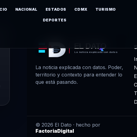
ICIO
NACIONAL
ESTADOS
CDMX
TURISMO
DEPORTES
EL DATO
La noticia explicada con datos
I
La noticia explicada con datos. Poder,
N
territorio y contexto para entender lo
E
que está pasando.
m
T
D
© 2026 El Dato · hecho por
FactoriaDigital