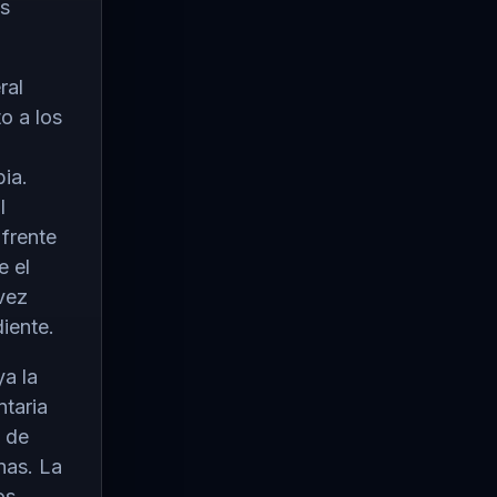
os
ral
o a los
ia.
l
 frente
e el
vez
diente.
ya la
ntaria
y de
nas. La
os