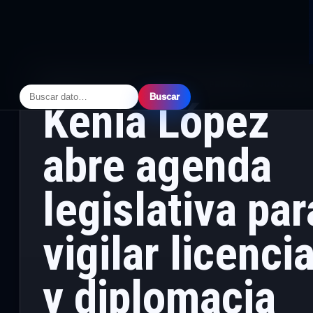
CÁMARA DE DIPUTADOS
·
LEGISLATIVO
·
PRINCIPAL
· JUNIO 23, 2
Buscar
Kenia López
abre agenda
legislativa par
vigilar licenci
y diplomacia