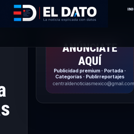
IN
026
ANÚNCIATE
AQUÍ
Publicidad premium · Portada ·
Categorías · Publirreportajes
a
centraldenoticiasmexico@gmail.co
as