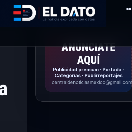
IN
ANÚNCIATE
AQUÍ
Publicidad premium · Portada ·
Categorías · Publirreportajes
a
centraldenoticiasmexico@gmail.co