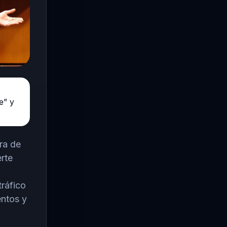
e” y
ra de
erte
tráfico
entos y