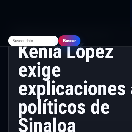
CÁMARA DE DIPUTADOS
·
PRINCIPAL
· MAYO 14, 2026
Buscar
Kenia López
exige
explicaciones 
políticos de
Sinaloa