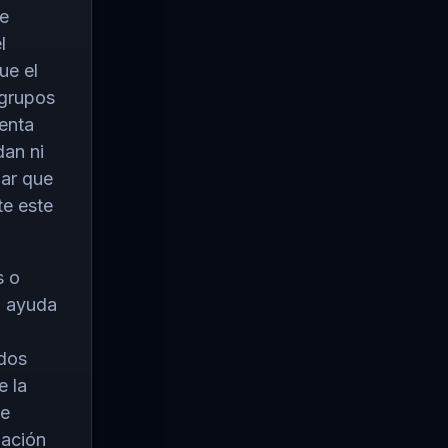
te
l
ue el
 grupos
menta
dan ni
mar que
te este
s o
o ayuda
ados
e la
ue
gación