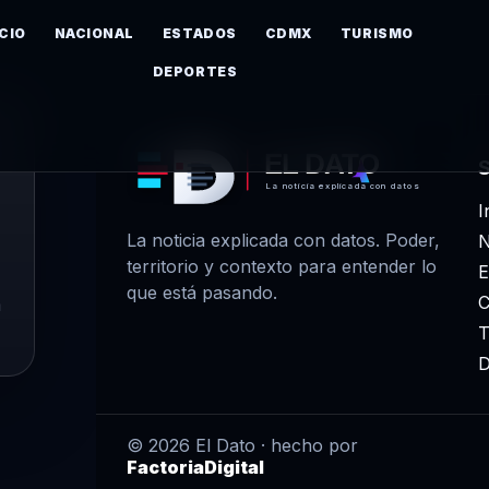
ICIO
NACIONAL
ESTADOS
CDMX
TURISMO
DEPORTES
EL DATO
La noticia explicada con datos
I
La noticia explicada con datos. Poder,
N
territorio y contexto para entender lo
E
que está pasando.
m
T
D
© 2026 El Dato · hecho por
FactoriaDigital