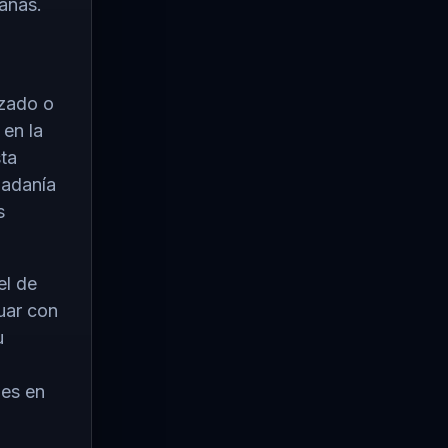
canas.
izado o
 en la
sta
dadanía
s
el de
uar con
u
nes en