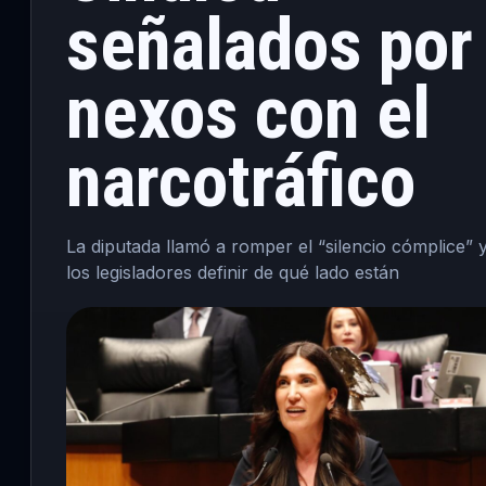
señalados por
nexos con el
narcotráfico
La diputada llamó a romper el “silencio cómplice” y
los legisladores definir de qué lado están