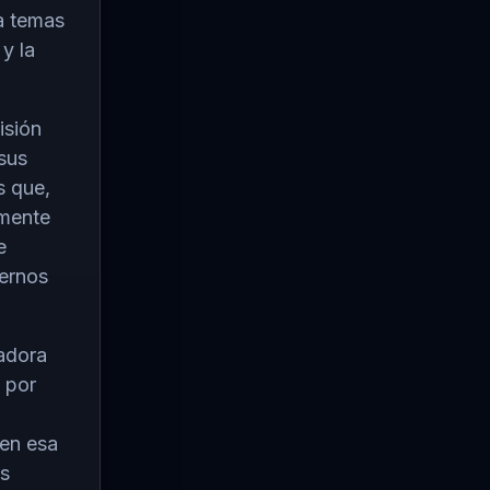
 a temas
y la
isión
sus
s que,
amente
e
iernos
adora
ó por
 en esa
s