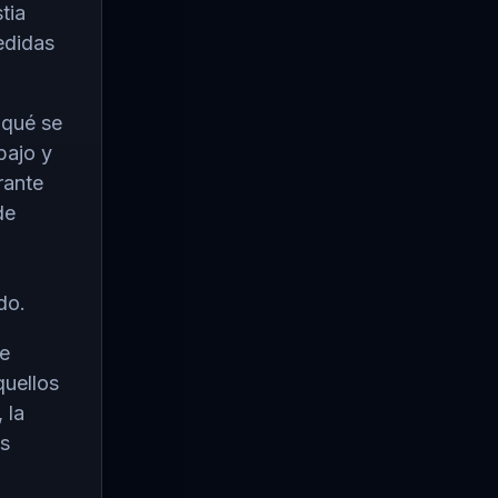
tia
edidas
 qué se
bajo y
rante
de
do.
ue
quellos
 la
as
a