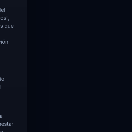
del
os”,
as que
ción
io
l
la
nestar
s,