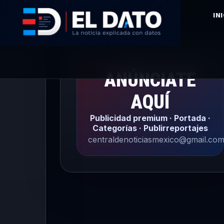
IN
ANÚNCIATE
AQUÍ
Publicidad premium · Portada ·
Categorías · Publirreportajes
centraldenoticiasmexico@gmail.co