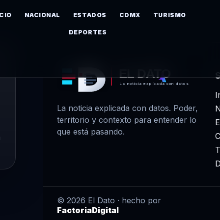
ICIO
NACIONAL
ESTADOS
CDMX
TURISMO
DEPORTES
EL DATO
La noticia explicada con datos
I
La noticia explicada con datos. Poder,
N
territorio y contexto para entender lo
E
que está pasando.
m
T
D
© 2026 El Dato · hecho por
FactoriaDigital