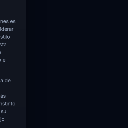
unes es
iderar
stilo
sta
e
o e
ía de
l
más
nstinto
 su
jo