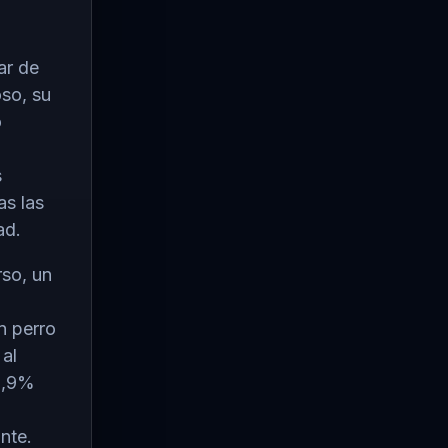
ar de
so, su
o
s
as las
ad.
rso
, un
n perro
 al
9,9%
nte.