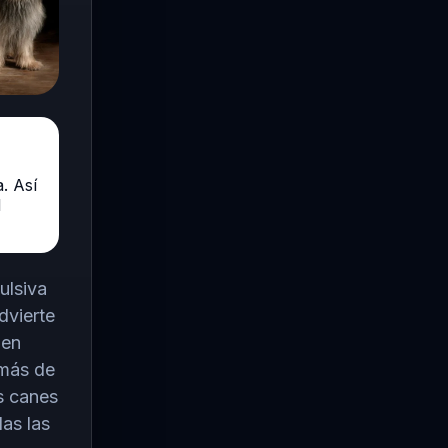
. Así
l
ulsiva
dvierte
 en
 más de
s canes
das las