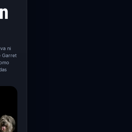
on
va ni
e Garret
como
das