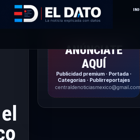
IN
ANÚNCIATE
AQUÍ
Publicidad premium · Portada ·
Categorías · Publirreportajes
centraldenoticiasmexico@gmail.co
 el
co