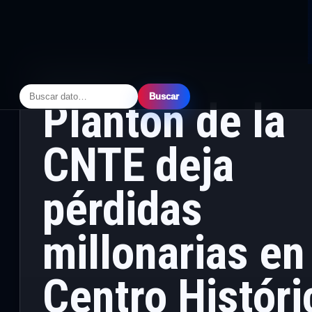
CDMX
·
PRINCIPAL
· JUNIO 3, 2026
Buscar
Plantón de la
CNTE deja
pérdidas
millonarias en
Centro Históri