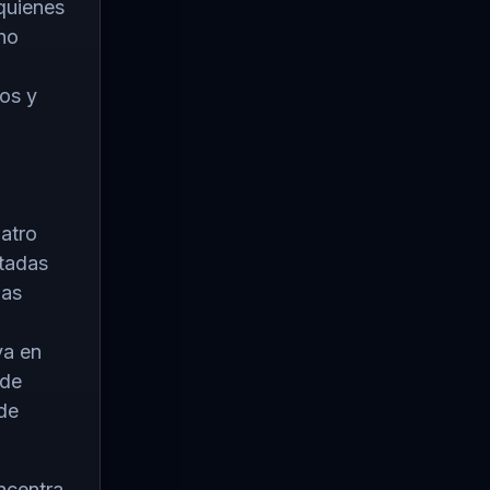
quienes
 no
os y
atro
ctadas
mas
va en
 de
de
ncentra