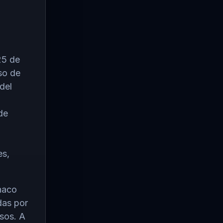
25 de
so de
del
de
es,
naco
das por
esos. A