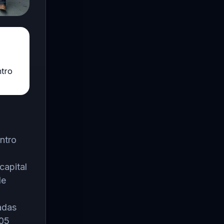
ntro
ntro
capital
de
adas
405