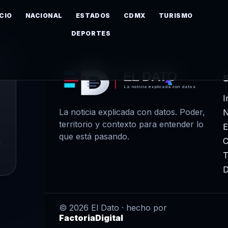
ICIO
NACIONAL
ESTADOS
CDMX
TURISMO
DEPORTES
EL DATO
La noticia explicada con datos
I
La noticia explicada con datos. Poder,
N
territorio y contexto para entender lo
E
que está pasando.
m
T
D
© 2026 El Dato · hecho por
FactoriaDigital