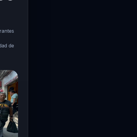
rantes
dad de