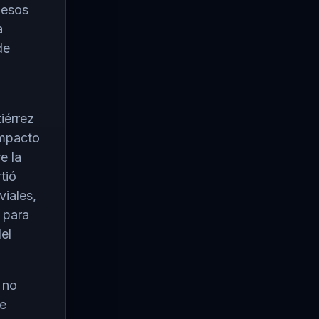
pesos
a
de
iérrez
impacto
e la
tió
viales,
 para
el
 no
ue