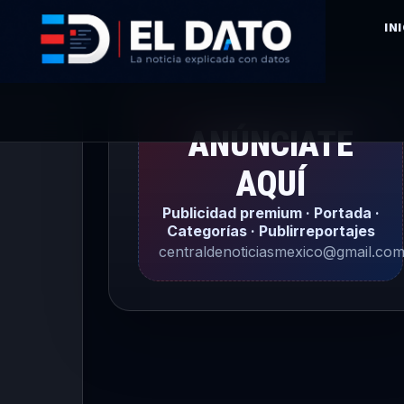
IN
ANÚNCIATE
AQUÍ
Publicidad premium · Portada ·
Categorías · Publirreportajes
centraldenoticiasmexico@gmail.co