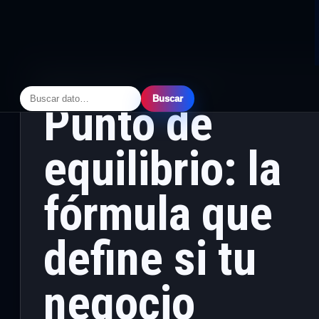
NEGOCIOS
·
PRINCIPAL
· JUNIO 25, 2026
Buscar
Punto de
equilibrio: la
fórmula que
define si tu
negocio