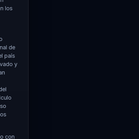
n los
o
nal de
l país
ivado y
an
del
lculo
uso
ños
do con