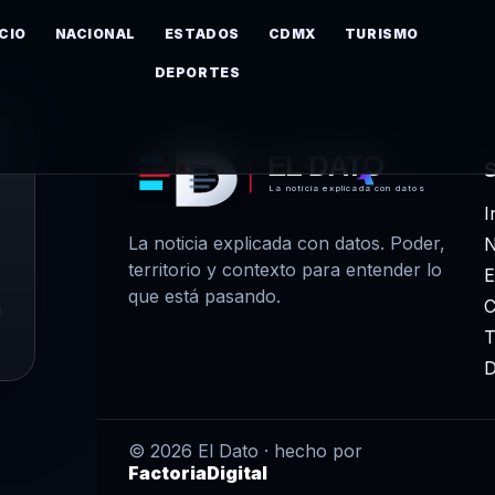
ICIO
NACIONAL
ESTADOS
CDMX
TURISMO
DEPORTES
EL DATO
La noticia explicada con datos
I
La noticia explicada con datos. Poder,
N
territorio y contexto para entender lo
E
que está pasando.
m
T
D
© 2026 El Dato · hecho por
FactoriaDigital