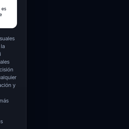
 es
e
nsuales
 la
i
ales
cisión
alquier
ación y
 más
os