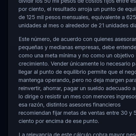
dividir los 50 mil pesos de costos fijos entre e
por ciento, el resultado arroja un punto de equil
de 125 mil pesos mensuales, equivalente a 62
unidades al mes o alrededor de 21 unidades dia
Este número, de acuerdo con quienes asesora
pequeñas y medianas empresas, debe entende
como una meta mínima y no como un objetivo
crecimiento. Vender únicamente lo necesario p
llegar al punto de equilibrio permite que el neg
mantenga operando, pero no deja margen par
reinvertir, ahorrar, pagar un sueldo adecuado a
lo dirige o resistir un mes con menores ingreso
esa razón, distintos asesores financieros
recomiendan fijar metas de ventas entre 30 y 
ciento por encima de ese punto.
La relevancia de este cálculo cobra mayor pes