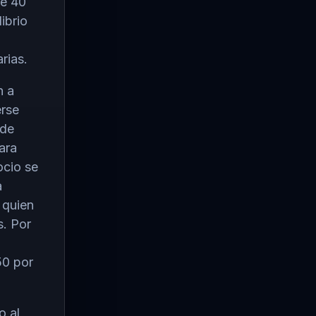
se 40
ibrio
5
rias.
n a
rse
 de
ara
ocio se
a
 quien
s. Por
50 por
o al