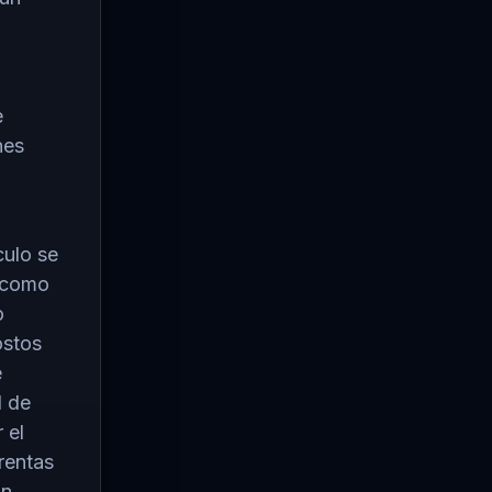
e
nes
culo se
, como
o
ostos
e
l de
 el
rentas
un