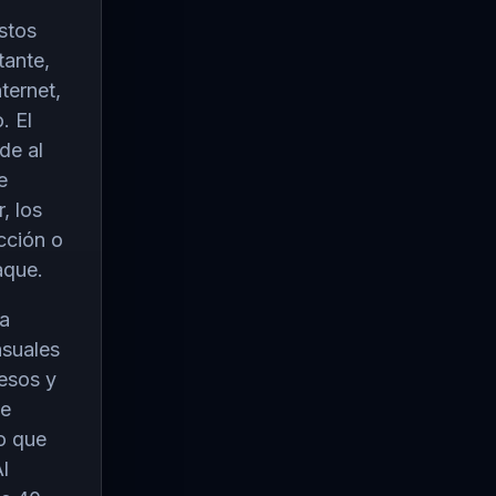
stos
tante,
ternet,
. El
de al
e
, los
cción o
aque.
ra
nsuales
esos y
de
o que
l