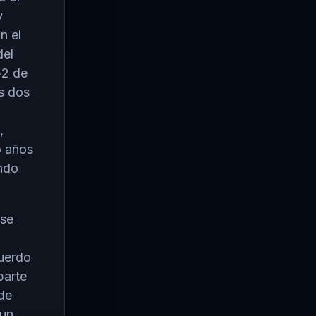
y
n el
del
52 de
s dos
,
o años
ndo
 se
cuerdo
parte
de
 un