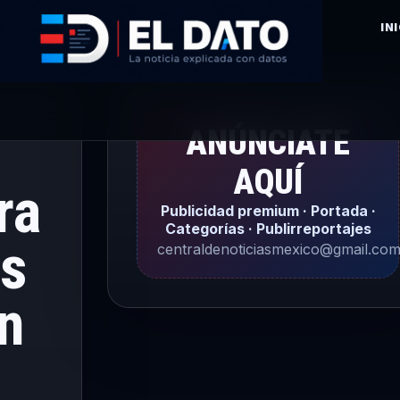
IN
ANÚNCIATE
AQUÍ
ra
Publicidad premium · Portada ·
Categorías · Publirreportajes
es
centraldenoticiasmexico@gmail.co
en