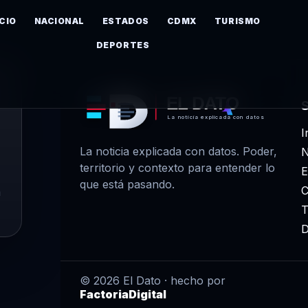
ICIO
NACIONAL
ESTADOS
CDMX
TURISMO
DEPORTES
EL DATO
La noticia explicada con datos
I
La noticia explicada con datos. Poder,
N
territorio y contexto para entender lo
E
que está pasando.
m
T
D
© 2026 El Dato · hecho por
FactoriaDigital