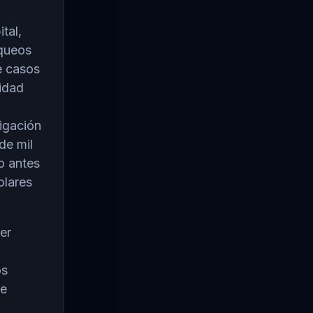
tal,
oqueos
e casos
idad
igación
de mil
o antes
olares
er
os
de