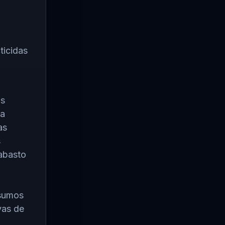
ticidas
os
ma
as
s
abasto
nsumos
vas de