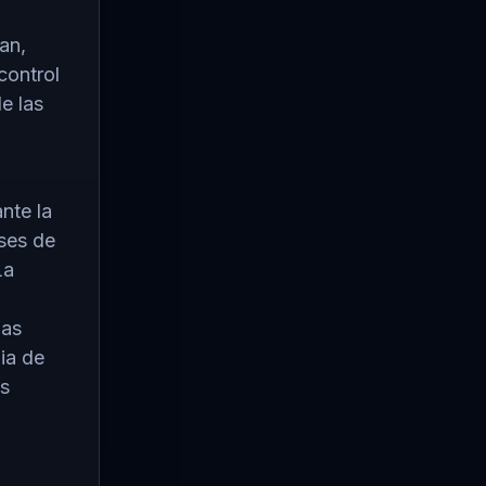
an,
control
e las
nte la
eses de
La
las
ia de
es