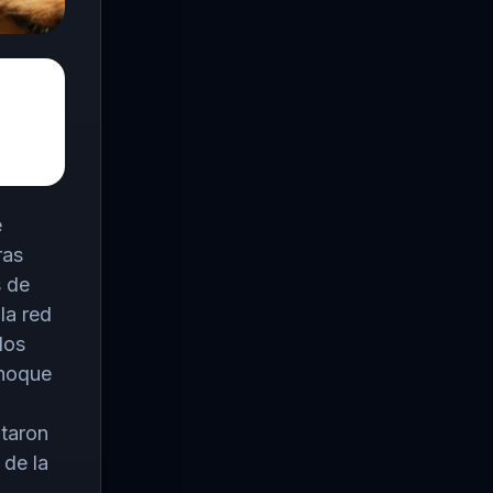
e
ras
s de
la red
los
choque
ntaron
 de la