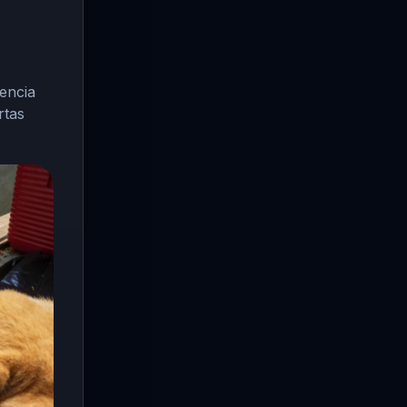
encia
rtas