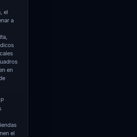
, el
enar a
ta,
édicos
cales
cuadros
en en
 de
SP
s
viendas
nen el