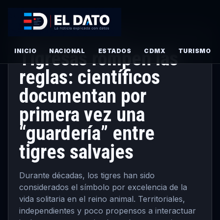
CIENCIA
·
PRINCIPAL
· JUNIO 17, 2026
INICIO
Tigresas rompen las
NACIONAL
ESTADOS
CDMX
TURISMO
reglas: científicos
documentan por
primera vez una
“guardería” entre
tigres salvajes
Durante décadas, los tigres han sido
considerados el símbolo por excelencia de la
vida solitaria en el reino animal. Territoriales,
independientes y poco propensos a interactuar