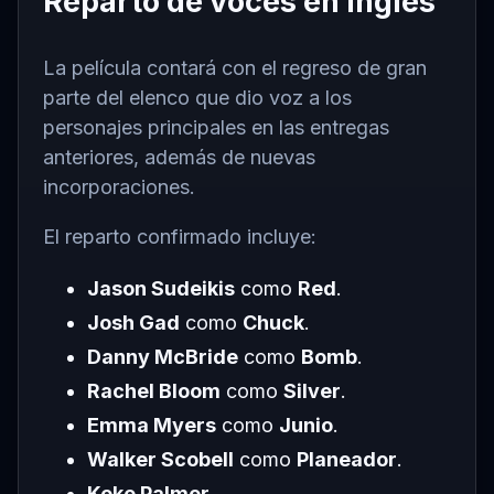
Reparto de voces en inglés
La película contará con el regreso de gran
parte del elenco que dio voz a los
personajes principales en las entregas
anteriores, además de nuevas
incorporaciones.
El reparto confirmado incluye:
Jason Sudeikis
como
Red
.
Josh Gad
como
Chuck
.
Danny McBride
como
Bomb
.
Rachel Bloom
como
Silver
.
Emma Myers
como
Junio
.
Walker Scobell
como
Planeador
.
Keke Palmer
.