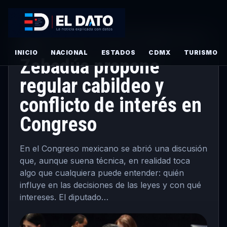
CÁMARA DE DIPUTADOS
·
LEGISLATIVO
·
PRINCIPAL
· JUNIO 1,
2026
INICIO
NACIONAL
ESTADOS
CDMX
TURISMO
Zebadúa propone
regular cabildeo y
conflicto de interés en
Congreso
En el Congreso mexicano se abrió una discusión
que, aunque suena técnica, en realidad toca
algo que cualquiera puede entender: quién
influye en las decisiones de las leyes y con qué
intereses. El diputado…