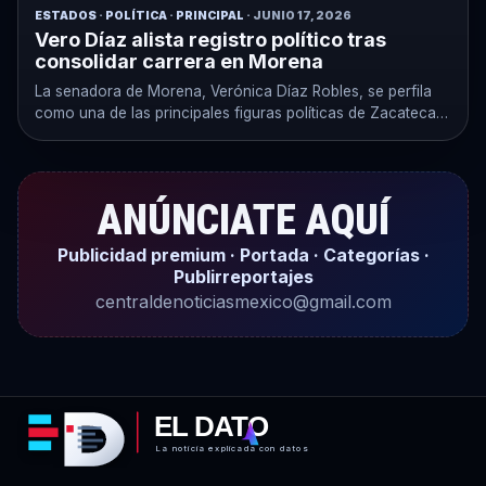
ESTADOS
·
POLÍTICA
·
PRINCIPAL
· JUNIO 17, 2026
Vero Díaz alista registro político tras
consolidar carrera en Morena
La senadora de Morena, Verónica Díaz Robles, se perfila
como una de las principales figuras políticas de Zacatecas,
en medio…
ANÚNCIATE AQUÍ
Publicidad premium · Portada · Categorías ·
Publirreportajes
centraldenoticiasmexico@gmail.com
EL DATO
La noticia explicada con datos