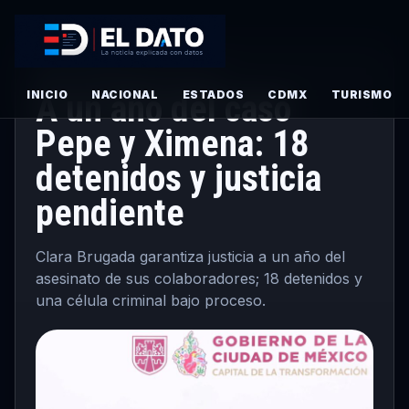
CDMX
·
PRINCIPAL
· MAYO 15, 2026
INICIO
A un año del caso
NACIONAL
ESTADOS
CDMX
TURISMO
Pepe y Ximena: 18
detenidos y justicia
pendiente
Clara Brugada garantiza justicia a un año del
asesinato de sus colaboradores; 18 detenidos y
una célula criminal bajo proceso.