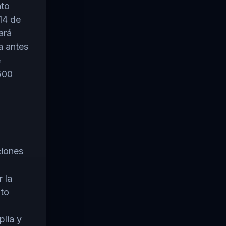
nto
14 de
ará
a antes
e
,500
ciones
 la
ato
plia y