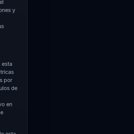
el
iones y
us
 esta
tricas
s por
culos de
ivo en
de
de esta