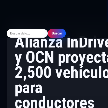
PRINCIPAL
· MAYO 14, 2026
Buscar
Alianza InDriv
y OCN proyect
2,500 vehícul
para
conductores