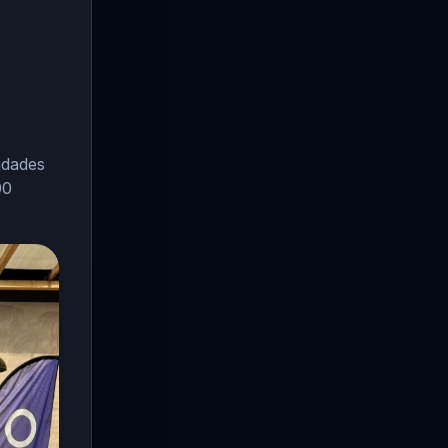
idades
00