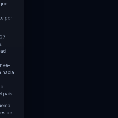
 que
te por
027
s.
dad
rive-
a hacia
ue
 país.
quema
nes de