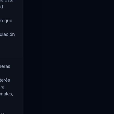
ad
do que
ulación
meras
terés
ara
rmales,
o