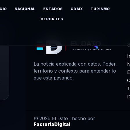
ICIO
NACIONAL
ESTADOS
CDMX
TURISMO
DEPORTES
EL DATO
La noticia explicada con datos
I
La noticia explicada con datos. Poder,
N
territorio y contexto para entender lo
E
que está pasando.
m
T
D
© 2026 El Dato · hecho por
FactoriaDigital