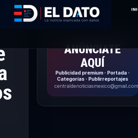
IN
e
ANÚNCIATE
AQUÍ
a
Publicidad premium · Portada ·
Categorías · Publirreportajes
os
centraldenoticiasmexico@gmail.co